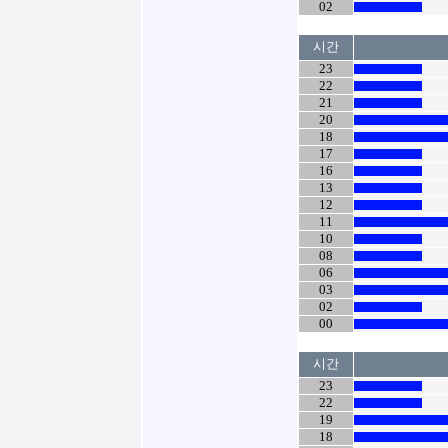
02
시간
23
22
21
20
18
17
16
13
12
11
10
08
06
03
02
00
시간
23
22
19
18