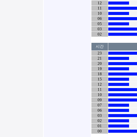
12
11
10
06
05
03
02
시간
23
21
20
19
18
15
12
11
10
09
07
06
03
02
01
00