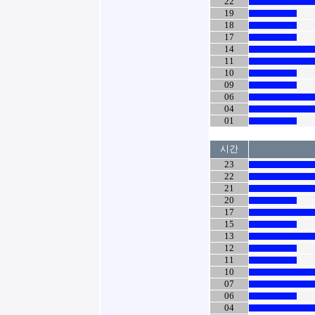
22
19
18
17
14
11
10
09
06
04
01
시간
23
22
21
20
17
15
13
12
11
10
07
06
04