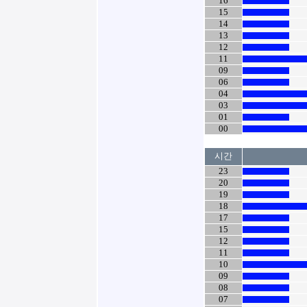
16
15
14
13
12
11
09
06
04
03
01
00
시간
23
20
19
18
17
15
12
11
10
09
08
07