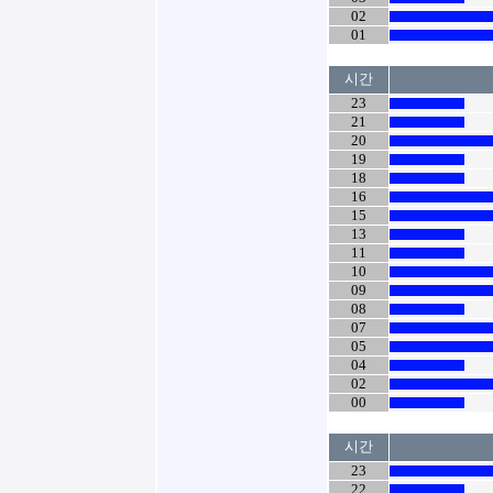
02
01
시간
23
21
20
19
18
16
15
13
11
10
09
08
07
05
04
02
00
시간
23
22