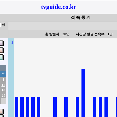
tvguide.co.kr
접 속 통 계
월
총 방문자
20명
시간당 평균 접속수
1명
3
토
4
11
18
25