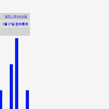
제작: (주)아사달
5월 27일 접속통계