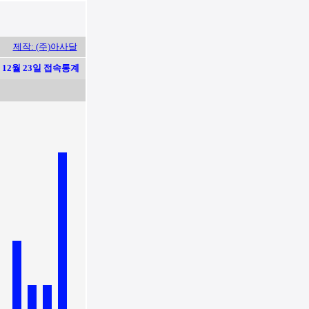
제작: (주)아사달
12월 23일 접속통계