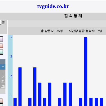
tvguide.co.kr
접 속 통 계
월
총 방문자
35명
시간당 평균 접속수
2명
5
3
토
7
2
14
21
28
1