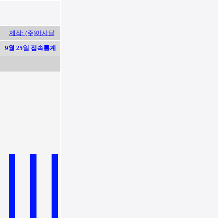
제작: (주)아사달
9월 25일 접속통계