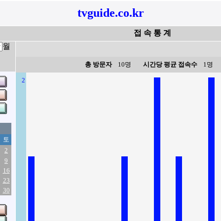
tvguide.co.kr
접 속 통 계
월
총 방문자
10명
시간당 평균 접속수
1명
2
토
2
9
16
23
30